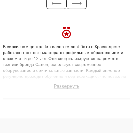
В сервисном центре krn.canon-remont-fix.ru в Красноярске
работают опытные мастера с профильным образованием и
стажем от 5 до 12 лет. Они специализируются на ремонте
техники бренда Canon, используют современное
оборудование и оригинальные запчасти. Каждый инженер
регулярно проходит обучение и сертификацию, что позволяет
быстро и точноdiagnostikировать поломки и восстанавливать
Развернуть
технику с сохранением гарантии до 3 лет. Наши мастера
решают сложные случаи: от замены матриц и материнских
плат до ремонта после залития и восстановления данных.
Благодаря высокой квалификации и ответственному подходу
клиенты получают быстрый, качественный ремонт и понятные
объяснения по результатам диагностики.