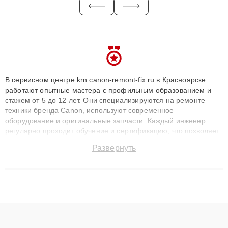
В сервисном центре krn.canon-remont-fix.ru в Красноярске
работают опытные мастера с профильным образованием и
стажем от 5 до 12 лет. Они специализируются на ремонте
техники бренда Canon, используют современное
оборудование и оригинальные запчасти. Каждый инженер
регулярно проходит обучение и сертификацию, что позволяет
быстро и точноdiagnostikировать поломки и восстанавливать
Развернуть
технику с сохранением гарантии до 3 лет. Наши мастера
решают сложные случаи: от замены матриц и материнских
плат до ремонта после залития и восстановления данных.
Благодаря высокой квалификации и ответственному подходу
клиенты получают быстрый, качественный ремонт и понятные
объяснения по результатам диагностики.