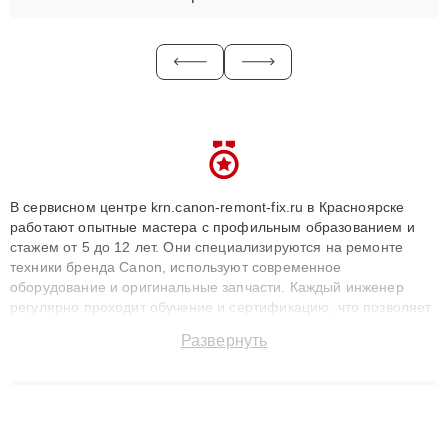
В сервисном центре krn.canon-remont-fix.ru в Красноярске
работают опытные мастера с профильным образованием и
стажем от 5 до 12 лет. Они специализируются на ремонте
техники бренда Canon, используют современное
оборудование и оригинальные запчасти. Каждый инженер
регулярно проходит обучение и сертификацию, что позволяет
быстро и точноdiagnostikировать поломки и восстанавливать
Развернуть
технику с сохранением гарантии до 3 лет. Наши мастера
решают сложные случаи: от замены матриц и материнских
плат до ремонта после залития и восстановления данных.
Благодаря высокой квалификации и ответственному подходу
клиенты получают быстрый, качественный ремонт и понятные
объяснения по результатам диагностики.