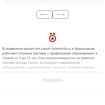
В сервисном центре krn.canon-remont-fix.ru в Красноярске
работают опытные мастера с профильным образованием и
стажем от 5 до 12 лет. Они специализируются на ремонте
техники бренда Canon, используют современное
оборудование и оригинальные запчасти. Каждый инженер
регулярно проходит обучение и сертификацию, что позволяет
быстро и точноdiagnostikировать поломки и восстанавливать
Развернуть
технику с сохранением гарантии до 3 лет. Наши мастера
решают сложные случаи: от замены матриц и материнских
плат до ремонта после залития и восстановления данных.
Благодаря высокой квалификации и ответственному подходу
клиенты получают быстрый, качественный ремонт и понятные
объяснения по результатам диагностики.