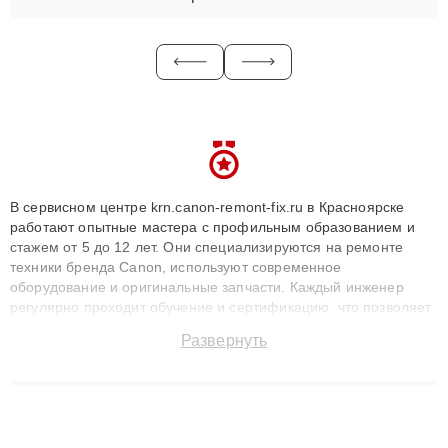
В сервисном центре krn.canon-remont-fix.ru в Красноярске
работают опытные мастера с профильным образованием и
стажем от 5 до 12 лет. Они специализируются на ремонте
техники бренда Canon, используют современное
оборудование и оригинальные запчасти. Каждый инженер
регулярно проходит обучение и сертификацию, что позволяет
быстро и точноdiagnostikировать поломки и восстанавливать
Развернуть
технику с сохранением гарантии до 3 лет. Наши мастера
решают сложные случаи: от замены матриц и материнских
плат до ремонта после залития и восстановления данных.
Благодаря высокой квалификации и ответственному подходу
клиенты получают быстрый, качественный ремонт и понятные
объяснения по результатам диагностики.