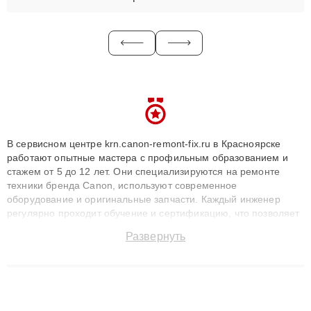
В сервисном центре krn.canon-remont-fix.ru в Красноярске
работают опытные мастера с профильным образованием и
стажем от 5 до 12 лет. Они специализируются на ремонте
техники бренда Canon, используют современное
оборудование и оригинальные запчасти. Каждый инженер
регулярно проходит обучение и сертификацию, что позволяет
быстро и точноdiagnostikировать поломки и восстанавливать
Развернуть
технику с сохранением гарантии до 3 лет. Наши мастера
решают сложные случаи: от замены матриц и материнских
плат до ремонта после залития и восстановления данных.
Благодаря высокой квалификации и ответственному подходу
клиенты получают быстрый, качественный ремонт и понятные
объяснения по результатам диагностики.