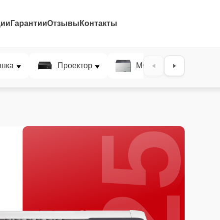
ции
Гарантии
Отзывы
Контакты
25%
шка
Проектор
МФУ
Плотт