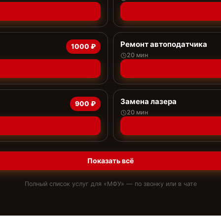
Ремонт автоподатчика
1000 ₽
20 мин
Замена лазера
900 ₽
20 мин
Показать всё
Полный список услуг для «
МФУ
» — по звонку или в чате