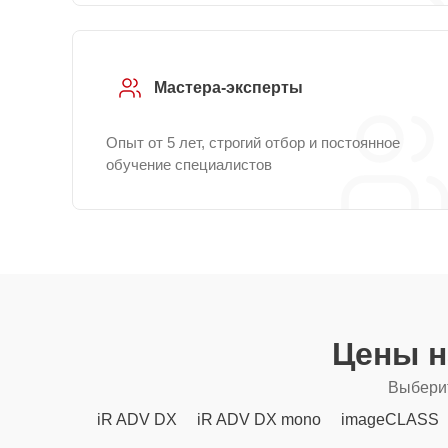
Мастера-эксперты
Опыт от 5 лет, строгий отбор и постоянное
обучение специалистов
Цены н
Выберит
iR ADV DX
iR ADV DX mono
imageCLASS