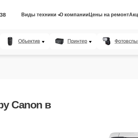
-38
Виды техники
О компании
Цены на ремонт
Ак
Объектив
Принтер
Фотовспы
у Canon в