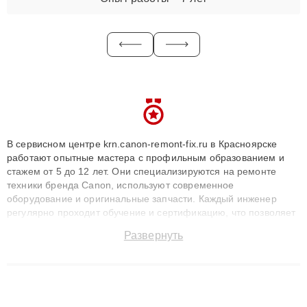
В сервисном центре krn.canon-remont-fix.ru в Красноярске
работают опытные мастера с профильным образованием и
стажем от 5 до 12 лет. Они специализируются на ремонте
техники бренда Canon, используют современное
оборудование и оригинальные запчасти. Каждый инженер
регулярно проходит обучение и сертификацию, что позволяет
быстро и точноdiagnostikировать поломки и восстанавливать
Развернуть
технику с сохранением гарантии до 3 лет. Наши мастера
решают сложные случаи: от замены матриц и материнских
плат до ремонта после залития и восстановления данных.
Благодаря высокой квалификации и ответственному подходу
клиенты получают быстрый, качественный ремонт и понятные