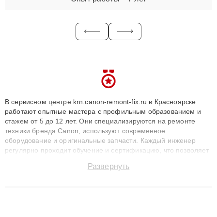
В сервисном центре krn.canon-remont-fix.ru в Красноярске
работают опытные мастера с профильным образованием и
стажем от 5 до 12 лет. Они специализируются на ремонте
техники бренда Canon, используют современное
оборудование и оригинальные запчасти. Каждый инженер
регулярно проходит обучение и сертификацию, что позволяет
быстро и точноdiagnostikировать поломки и восстанавливать
Развернуть
технику с сохранением гарантии до 3 лет. Наши мастера
решают сложные случаи: от замены матриц и материнских
плат до ремонта после залития и восстановления данных.
Благодаря высокой квалификации и ответственному подходу
клиенты получают быстрый, качественный ремонт и понятные