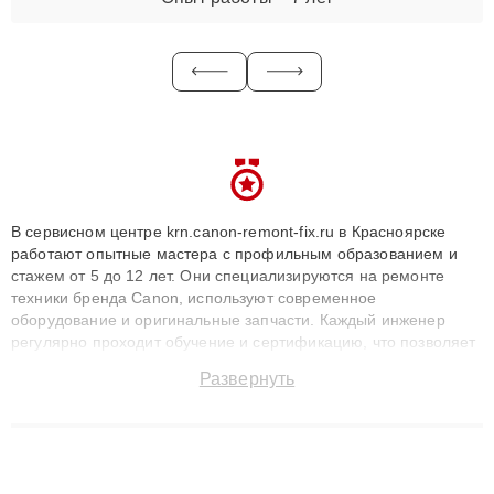
В сервисном центре krn.canon-remont-fix.ru в Красноярске
работают опытные мастера с профильным образованием и
стажем от 5 до 12 лет. Они специализируются на ремонте
техники бренда Canon, используют современное
оборудование и оригинальные запчасти. Каждый инженер
регулярно проходит обучение и сертификацию, что позволяет
быстро и точноdiagnostikировать поломки и восстанавливать
Развернуть
технику с сохранением гарантии до 3 лет. Наши мастера
решают сложные случаи: от замены матриц и материнских
плат до ремонта после залития и восстановления данных.
Благодаря высокой квалификации и ответственному подходу
клиенты получают быстрый, качественный ремонт и понятные