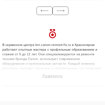
В сервисном центре krn.canon-remont-fix.ru в Красноярске
работают опытные мастера с профильным образованием и
стажем от 5 до 12 лет. Они специализируются на ремонте
техники бренда Canon, используют современное
оборудование и оригинальные запчасти. Каждый инженер
регулярно проходит обучение и сертификацию, что позволяет
быстро и точноdiagnostikировать поломки и восстанавливать
Развернуть
технику с сохранением гарантии до 3 лет. Наши мастера
решают сложные случаи: от замены матриц и материнских
плат до ремонта после залития и восстановления данных.
Благодаря высокой квалификации и ответственному подходу
клиенты получают быстрый, качественный ремонт и понятные
объяснения по результатам диагностики.