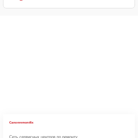
Canonremontfix
Сеть сервисных центров по ремонту