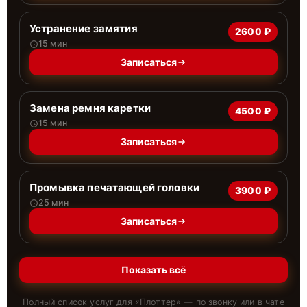
Устранение замятия
2600 ₽
15 мин
Записаться
Замена ремня каретки
4500 ₽
15 мин
Записаться
Промывка печатающей головки
3900 ₽
25 мин
Записаться
Показать всё
Полный список услуг для «
Плоттер
» — по звонку или в чате