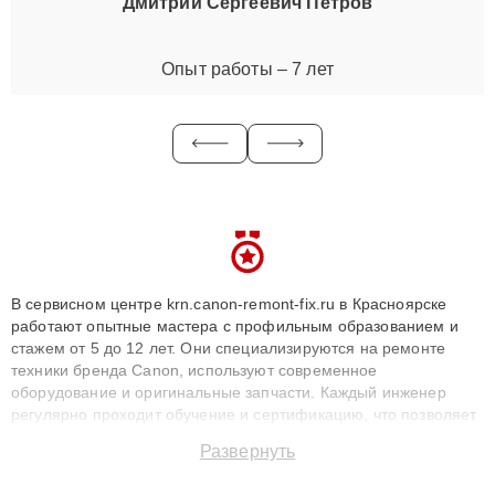
Дмитрий Сергеевич Петров
Опыт работы – 7 лет
В сервисном центре krn.canon-remont-fix.ru в Красноярске
работают опытные мастера с профильным образованием и
стажем от 5 до 12 лет. Они специализируются на ремонте
техники бренда Canon, используют современное
оборудование и оригинальные запчасти. Каждый инженер
регулярно проходит обучение и сертификацию, что позволяет
быстро и точноdiagnostikировать поломки и восстанавливать
Развернуть
технику с сохранением гарантии до 3 лет. Наши мастера
решают сложные случаи: от замены матриц и материнских