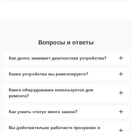
плат до ремонта после залития и восстановления данных.
Благодаря высокой квалификации и ответственному подходу
клиенты получают быстрый, качественный ремонт и понятные
объяснения по результатам диагностики.
Вопросы и ответы
+
Как долго занимает диагностика устройства?
+
Какие устройства вы ремонтируете?
Какое оборудование используется для
+
ремонта?
+
Как узнать статус моего заказа?
Вы действительно работаете прозрачно и
+