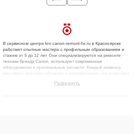
В сервисном центре krn.canon-remont-fix.ru в Красноярске
работают опытные мастера с профильным образованием и
стажем от 5 до 12 лет. Они специализируются на ремонте
техники бренда Canon, используют современное
оборудование и оригинальные запчасти. Каждый инженер
регулярно проходит обучение и сертификацию, что позволяет
быстро и точноdiagnostikировать поломки и восстанавливать
Развернуть
технику с сохранением гарантии до 3 лет. Наши мастера
решают сложные случаи: от замены матриц и материнских
плат до ремонта после залития и восстановления данных.
Благодаря высокой квалификации и ответственному подходу
клиенты получают быстрый, качественный ремонт и понятные
объяснения по результатам диагностики.