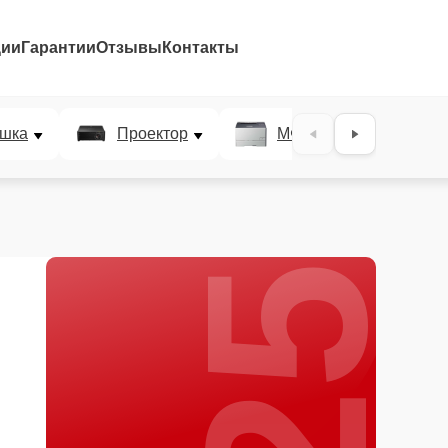
ции
Гарантии
Отзывы
Контакты
25%
шка
Проектор
МФУ
Плотт