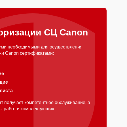
оризации СЦ Canon
еми необходимыми для осуществления
ки Canon сертификатами:
ие
щие
алиста
т получает компетентное обслуживание, а
ды работ и комплектующих.