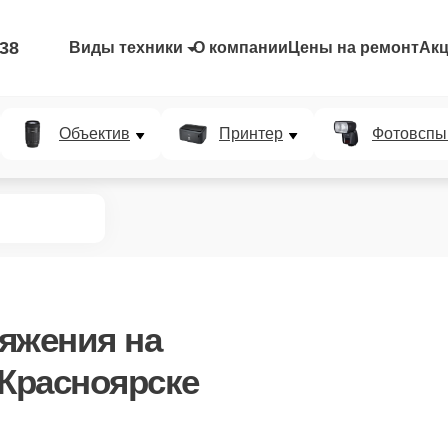
-38
Виды техники
О компании
Цены на ремонт
Ак
Объектив
Принтер
Фотовспы
ряжения
на
 Красноярске