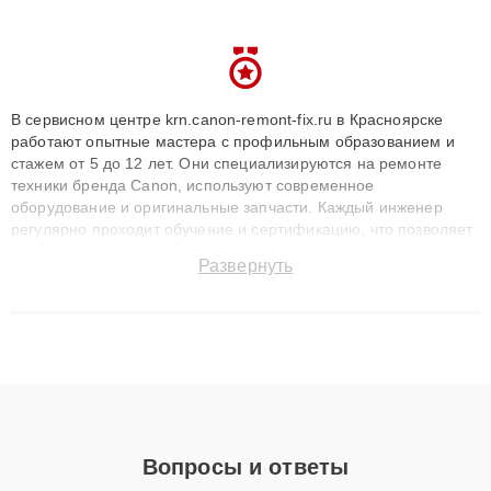
В сервисном центре krn.canon-remont-fix.ru в Красноярске
работают опытные мастера с профильным образованием и
стажем от 5 до 12 лет. Они специализируются на ремонте
техники бренда Canon, используют современное
оборудование и оригинальные запчасти. Каждый инженер
регулярно проходит обучение и сертификацию, что позволяет
быстро и точноdiagnostikировать поломки и восстанавливать
Развернуть
технику с сохранением гарантии до 3 лет. Наши мастера
решают сложные случаи: от замены матриц и материнских
плат до ремонта после залития и восстановления данных.
Благодаря высокой квалификации и ответственному подходу
клиенты получают быстрый, качественный ремонт и понятные
объяснения по результатам диагностики.
Вопросы и ответы